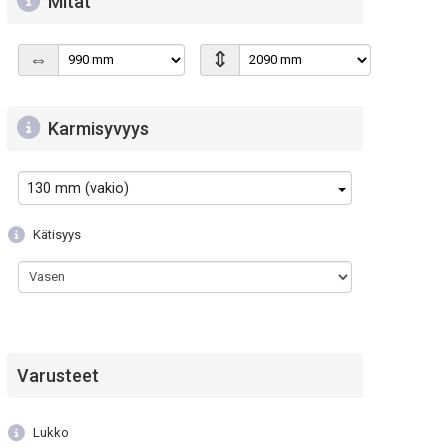
Mitat
⇕
⇔
Karmisyvyys
130 mm (vakio)
Kätisyys
Varusteet
Lukko