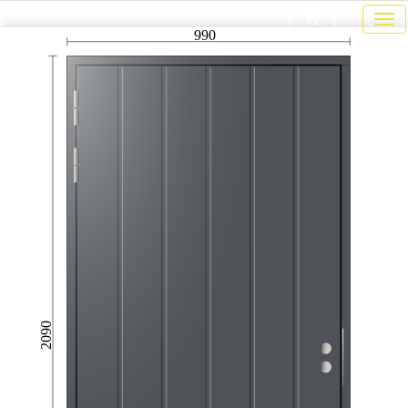
990
2090