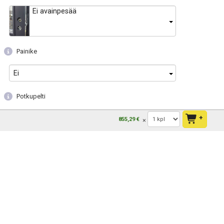
Ei avainpesää
Painike
Ei
Potkupelti
Ei
+
855,29 €
Karmireikä
Kyllä
Muut varusteet
Ei valittuja