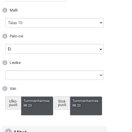
Malli
Talas 70
Palo-ovi
Ei
Levike
Väri
Tummanharmaa
Tummanharmaa
Ulko-
Sisä-
puoli
puoli
RR 23
RR 23