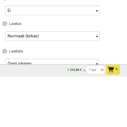
Ei
Lasitus
Normaali (kirkas)
Lasilista
Oven värinen
+
1 234,86 €
Säleverhot
Ei
Ristikot
Ei