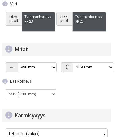
Väri
Tummanharmaa
Tummanharmaa
Ulko-
Sisä-
puoli
puoli
RR 23
RR 23
Mitat
⇕
⇔
Lasikorkeus
Karmisyvyys
170 mm (vakio)