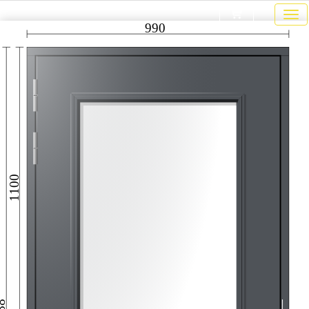
990
1100